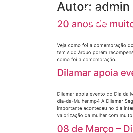
Autor:
admin
Sobre a Empresa
20 anos de muit
Franquias
Veja como foi a comemoração dos
tem sido árduo porém recompensa
como foi a comemoração.
Dilamar apoia eve
Dilamar apoia evento do Dia da M
dia-da-Mulher.mp4 A Dilamar Segu
importante aconteceu no dia inte
valorização da mulher com muito
08 de Março – Di