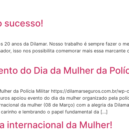
Seguradoras e Parceiros
Produtos e Serviços
Fa
o sucesso!
 20 anos da Dilamar. Nosso trabalho é sempre fazer o mel
dor, isso nos possibilita comemorar mais essa marcante c
nto do Dia da Mulher da Políci
ulher da Polícia Militar https://dilamarseguros.com.br/wp
ros apoiou evento do dia da mulher organizado pela políc
rnacional da mulher (08 de Março) com a alegria da Dilam
 carinho e lembrando o papel fundamental da […]
a internacional da Mulher!